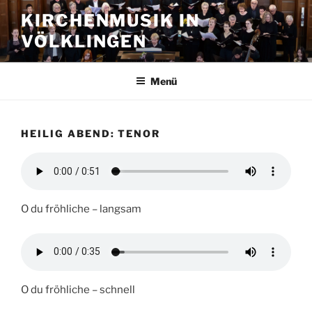
Zum
KIRCHENMUSIK IN
Inhalt
VÖLKLINGEN
springen
Menü
HEILIG ABEND: TENOR
O du fröhliche – langsam
O du fröhliche – schnell